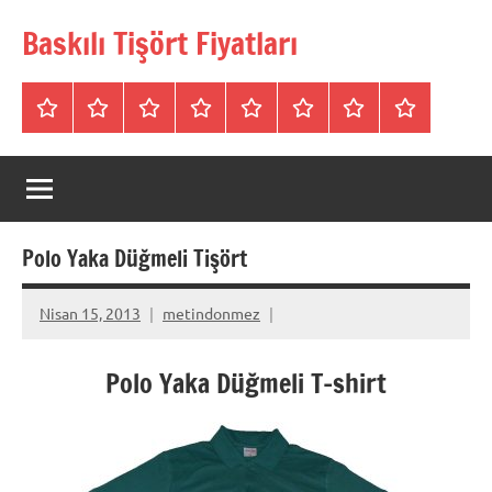
İçeriğe
Baskılı Tişört Fiyatları
geç
Tişörtler
Bisiklet
V
Bisiklet
Polo
Polo
iletişim
Hakkımızda
Yaka
Yaka
Yaka
Yaka
Yaka
SweatShirt
Tişört
Tişört
Sweatshirt
Tişört
Polo Yaka Düğmeli Tişört
Nisan 15, 2013
metindonmez
Polo Yaka Düğmeli T-shirt