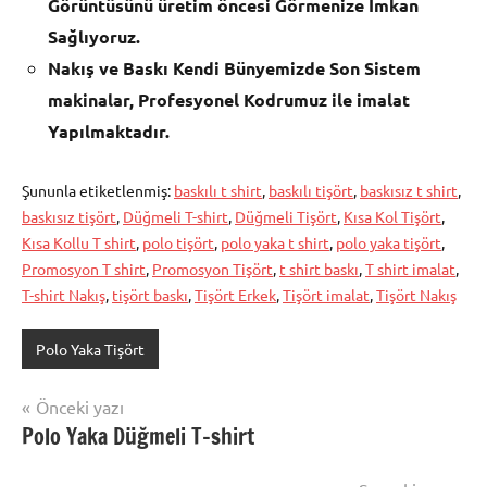
Görüntüsünü üretim öncesi Görmenize İmkan
Sağlıyoruz.
Nakış ve Baskı Kendi Bünyemizde Son Sistem
makinalar, Profesyonel Kodrumuz ile imalat
Yapılmaktadır.
Şununla etiketlenmiş:
baskılı t shirt
,
baskılı tişört
,
baskısız t shirt
,
baskısız tişört
,
Düğmeli T-shirt
,
Düğmeli Tişört
,
Kısa Kol Tişört
,
Kısa Kollu T shirt
,
polo tişört
,
polo yaka t shirt
,
polo yaka tişört
,
Promosyon T shirt
,
Promosyon Tişört
,
t shirt baskı
,
T shirt imalat
,
T-shirt Nakış
,
tişört baskı
,
Tişört Erkek
,
Tişört imalat
,
Tişört Nakış
Polo Yaka Tişört
Yazı
Önceki yazı
Polo Yaka Düğmeli T-shirt
gezinmesi