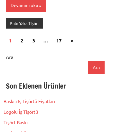
Devamını oku
Polo Yaka Tişört
Yazı
Sonraki
1
2
3
…
17
»
sayfalaması
yazılar
Ara
Ara
Son Eklenen Ürünler
Baskılı İş Tişörtü Fiyatları
Logolu İş Tişörtü
Tişört Baskı