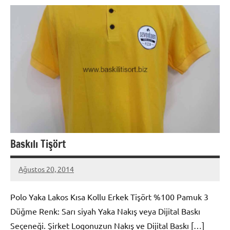
Baskılı Tişört
Ağustos 20, 2014
metindonmez
Polo Yaka Lakos Kısa Kollu Erkek Tişört %100 Pamuk 3
Düğme Renk: Sarı siyah Yaka Nakış veya Dijital Baskı
Seçeneği. Şirket Logonuzun Nakış ve Dijital Baskı […]