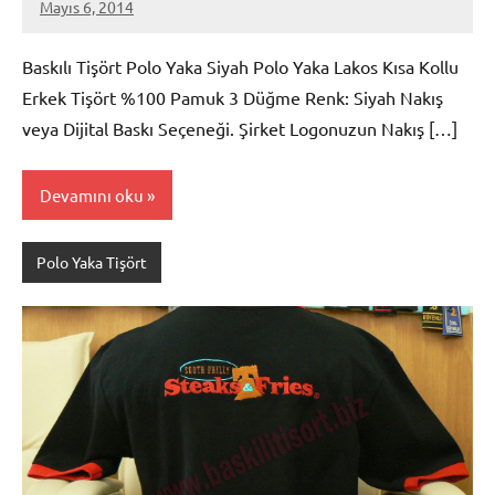
Mayıs 6, 2014
metindonmez
Baskılı Tişört Polo Yaka Siyah Polo Yaka Lakos Kısa Kollu
Erkek Tişört %100 Pamuk 3 Düğme Renk: Siyah Nakış
veya Dijital Baskı Seçeneği. Şirket Logonuzun Nakış […]
Devamını oku
Polo Yaka Tişört