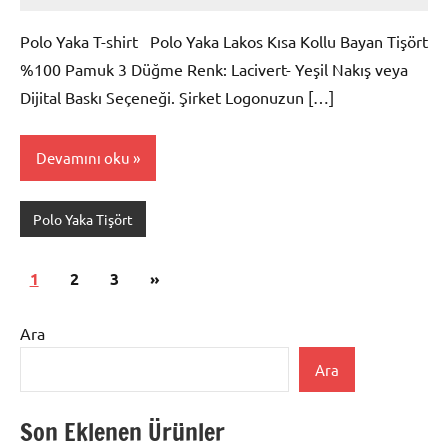
Polo Yaka T-shirt Polo Yaka Lakos Kısa Kollu Bayan Tişört
%100 Pamuk 3 Düğme Renk: Lacivert- Yeşil Nakış veya
Dijital Baskı Seçeneği. Şirket Logonuzun […]
Devamını oku
Polo Yaka Tişört
Yazı
Sonraki
1
2
3
»
sayfalaması
yazılar
Ara
Ara
Son Eklenen Ürünler