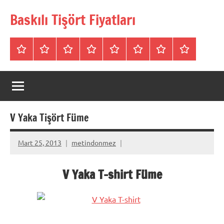
İçeriğe
Baskılı Tişört Fiyatları
geç
Tişörtler
Bisiklet
V
Bisiklet
Polo
Polo
iletişim
Hakkımızda
Yaka
Yaka
Yaka
Yaka
Yaka
SweatShirt
Tişört
Tişört
Sweatshirt
Tişört
V Yaka Tişört Füme
Mart 25, 2013
metindonmez
V Yaka T-shirt Füme