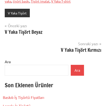
yaka
,
tişört baskı
,
Tişört imalat
,
V Yaka T-shirt
V Yaka Tişört
Yazı
Önceki yazı
V Yaka Tişört Beyaz
gezinmesi
Sonraki yazı
V Yaka Tişört Kırmızı
Ara
Ara
Son Eklenen Ürünler
Baskılı İş Tişörtü Fiyatları
Logolu İş Tişörtü