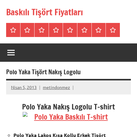
İçeriğe
Baskılı Tişört Fiyatları
geç
Tişörtler
Bisiklet
V
Bisiklet
Polo
Polo
iletişim
Hakkımızda
Yaka
Yaka
Yaka
Yaka
Yaka
SweatShirt
Tişört
Tişört
Sweatshirt
Tişört
Polo Yaka Tişört Nakış Logolu
Nisan 5, 2013
metindonmez
Polo Yaka Nakış Logolu T-shirt
Polo Yaka Lakos Kısa Kollu Erkek Tişört