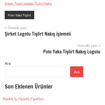
Erkek
,
Tişört imalat
,
Tişört Nakış
Polo Yaka Tişört
Yazı
Önceki yazı
Şirket Logolu Tişört Nakış işlemeli
gezinmesi
Sonraki yazı
Polo Yaka Tişört Nakış Logolu
Ara
Ara
Son Eklenen Ürünler
Baskılı İş Tişörtü Fiyatları