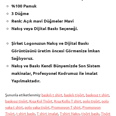
%100 Pamuk
3 Düğme
Renk: Açık mavi Düğmeler Mavi
Nakış veya Dijital Baskı Seçeneği.
Şirket Logonuzun Nakış ve Dijital Baskı
Görüntüsünü üretim öncesi Görmenize İmkan
Sağlıyoruz.
Nakış ve Baskı Kendi Bünyemizde Son Sistem
makinalar, Profesyonel Kodrumuz ile imalat
Yapılmaktadır.
Şununla etiketlenmiş:
baskılı t shirt
,
baskılı tişört
,
baskısız t shirt
,
baskısız tişört
,
Kısa Kol Tişört
,
Kısa Kollu T shirt
,
polo tişört
,
polo
yaka t shirt
,
polo yaka tişört
,
Promosyon T shirt
,
Promosyon
Tişört
,
t shirt baskı
,
T shirt imalat
,
T-shirt Nakış
,
tişört baskı
,
Tişört