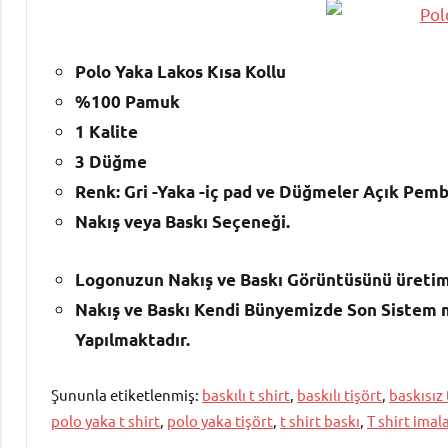
Polo Yaka Lakos Kısa Kollu
%100 Pamuk
1 Kalite
3 Düğme
Renk: Gri -Yaka -iç pad ve Düğmeler Açık Pem
Nakış veya Baskı Seçeneği.
Logonuzun Nakış ve Baskı Görüntüsünü üretim
Nakış ve Baskı Kendi Bünyemizde Son Sistem m
Yapılmaktadır.
Şununla etiketlenmiş:
baskılı t shirt
,
baskılı tişört
,
baskısız 
polo yaka t shirt
,
polo yaka tişört
,
t shirt baskı
,
T shirt imal