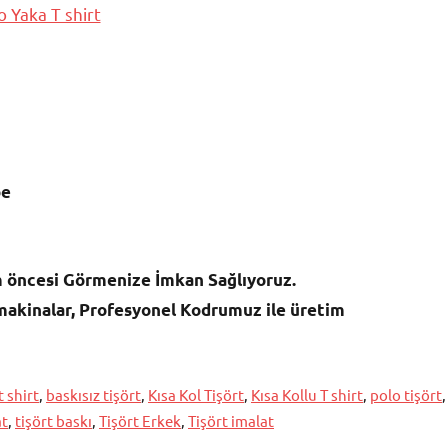
be
 öncesi Görmenize İmkan Sağlıyoruz.
akinalar, Profesyonel Kodrumuz ile üretim
t shirt
,
baskısız tişört
,
Kısa Kol Tişört
,
Kısa Kollu T shirt
,
polo tişört
,
at
,
tişört baskı
,
Tişört Erkek
,
Tişört imalat