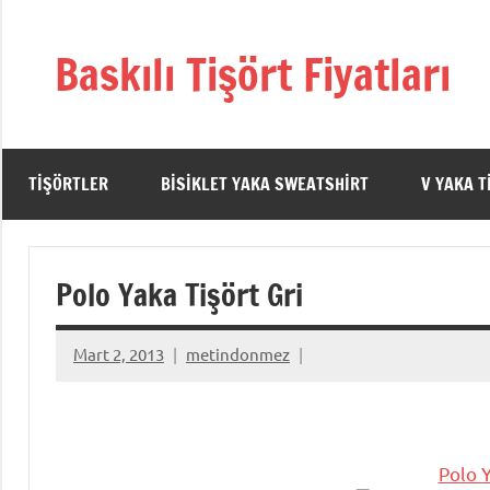
İçeriğe
geç
Baskılı Tişört Fiyatları
TIŞÖRTLER
BISIKLET YAKA SWEATSHIRT
V YAKA T
Polo Yaka Tişört Gri
Mart 2, 2013
metindonmez
Polo Y