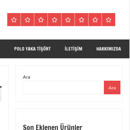
Tişörtler
Bisiklet
V
Bisiklet
Polo
Polo
iletişim
Hakkımızda
Yaka
Yaka
Yaka
Yaka
Yaka
SweatShirt
Tişört
Tişört
Sweatshirt
Tişört
T
POLO YAKA TIŞÖRT
ILETIŞIM
HAKKIMIZDA
Ara
Ara
Son Eklenen Ürünler