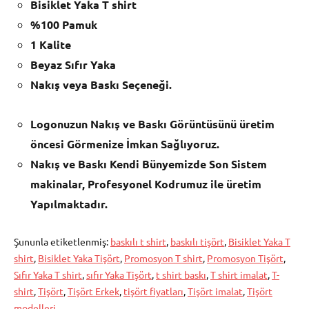
Bisiklet Yaka T shirt
%100 Pamuk
1 Kalite
Beyaz Sıfır Yaka
Nakış veya Baskı Seçeneği.
Logonuzun Nakış ve Baskı Görüntüsünü üretim
öncesi Görmenize İmkan Sağlıyoruz.
Nakış ve Baskı Kendi Bünyemizde Son Sistem
makinalar, Profesyonel Kodrumuz ile üretim
Yapılmaktadır.
Şununla etiketlenmiş:
baskılı t shirt
,
baskılı tişört
,
Bisiklet Yaka T
shirt
,
Bisiklet Yaka Tişört
,
Promosyon T shirt
,
Promosyon Tişört
,
Sıfır Yaka T shirt
,
sıfır Yaka Tişört
,
t shirt baskı
,
T shirt imalat
,
T-
shirt
,
Tişört
,
Tişört Erkek
,
tişört fiyatları
,
Tişört imalat
,
Tişört
modelleri