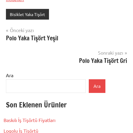
Bisiklet Yaka Tişört
Yazı
Önceki yazı
Polo Yaka Tişört Yeşil
gezinmesi
Sonraki yazı
Polo Yaka Tişört Gri
Ara
Ara
Son Eklenen Ürünler
Baskılı İş Tişörtü Fiyatları
Logolu İş Tişörtü