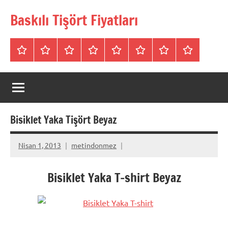
İçeriğe
Baskılı Tişört Fiyatları
geç
Tişörtler
Bisiklet
V
Bisiklet
Polo
Polo
iletişim
Hakkımızda
Yaka
Yaka
Yaka
Yaka
Yaka
SweatShirt
Tişört
Tişört
Sweatshirt
Tişört
Bisiklet Yaka Tişört Beyaz
Nisan 1, 2013
metindonmez
Bisiklet Yaka T-shirt Beyaz