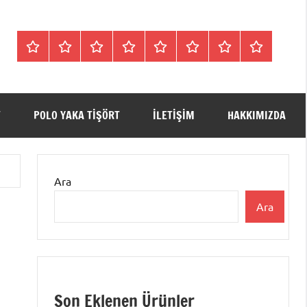
Tişörtler
Bisiklet
V
Bisiklet
Polo
Polo
iletişim
Hakkımızda
Yaka
Yaka
Yaka
Yaka
Yaka
SweatShirt
Tişört
Tişört
Sweatshirt
Tişört
T
POLO YAKA TIŞÖRT
ILETIŞIM
HAKKIMIZDA
Ara
Ara
Son Eklenen Ürünler