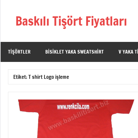
İçeriğe
geç
Baskılı Tişört Fiyatları
TIŞÖRTLER
BISIKLET YAKA SWEATSHIRT
V YAKA T
Etiket:
T shirt Logo işleme