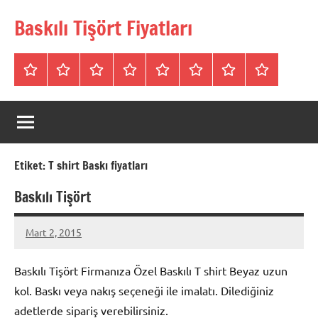
İçeriğe
Baskılı Tişört Fiyatları
geç
Tişörtler
Bisiklet
V
Bisiklet
Polo
Polo
iletişim
Hakkımızda
Yaka
Yaka
Yaka
Yaka
Yaka
SweatShirt
Tişört
Tişört
Sweatshirt
Tişört
Etiket:
T shirt Baskı fiyatları
Baskılı Tişört
Mart 2, 2015
metindonmez
Baskılı Tişört Firmanıza Özel Baskılı T shirt Beyaz uzun
kol. Baskı veya nakış seçeneği ile imalatı. Dilediğiniz
adetlerde sipariş verebilirsiniz.