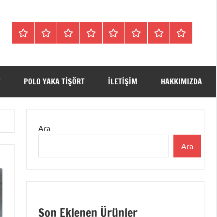
Tişörtler
Bisiklet
V
Bisiklet
Polo
Polo
iletişim
Hakkımızda
Yaka
Yaka
Yaka
Yaka
Yaka
SweatShirt
Tişört
Tişört
Sweatshirt
Tişört
T
POLO YAKA TIŞÖRT
ILETIŞIM
HAKKIMIZDA
Ara
Ara
Son Eklenen Ürünler