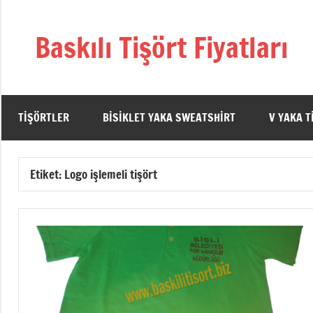
İçeriğe
geç
Baskılı Tişört Fiyatları
TIŞÖRTLER
BISIKLET YAKA SWEATSHIRT
V YAKA T
Etiket:
Logo işlemeli tişört