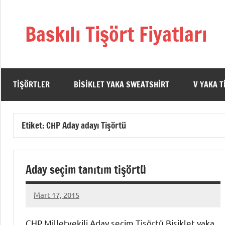
İçeriğe
geç
Baskılı Tişört Fiyatları
TIŞÖRTLER
BISIKLET YAKA SWEATSHIRT
V YAKA T
Etiket:
CHP Aday adayı Tişörtü
Aday seçim tanıtım tişörtü
Mart 17, 2015
metindonmez
CHP Milletvekili Aday seçim Tişörtü Bisiklet yaka