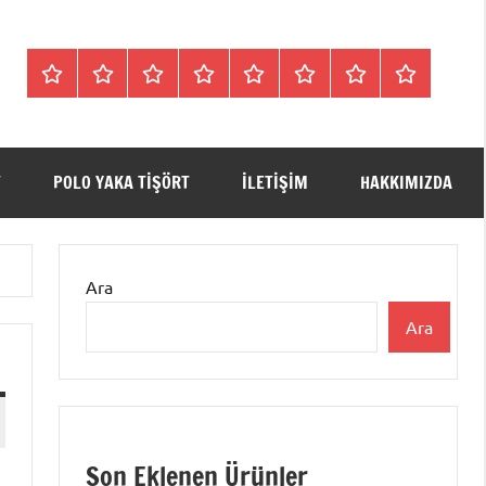
Tişörtler
Bisiklet
V
Bisiklet
Polo
Polo
iletişim
Hakkımızda
Yaka
Yaka
Yaka
Yaka
Yaka
SweatShirt
Tişört
Tişört
Sweatshirt
Tişört
T
POLO YAKA TIŞÖRT
ILETIŞIM
HAKKIMIZDA
Ara
Ara
Son Eklenen Ürünler