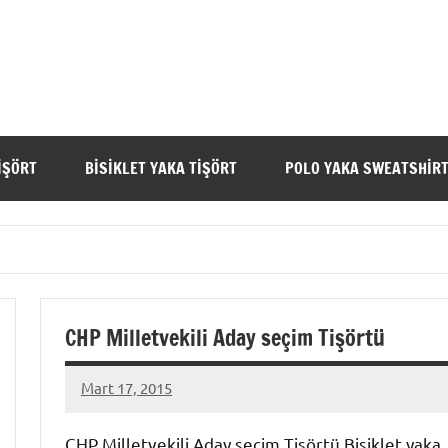
IŞÖRT
BISIKLET YAKA TIŞÖRT
POLO YAKA SWEATSHIR
CHP Milletvekili Aday seçim Tişörtü
Mart 17, 2015
metindonmez
CHP Milletvekili Aday seçim Tişörtü Bisiklet yaka