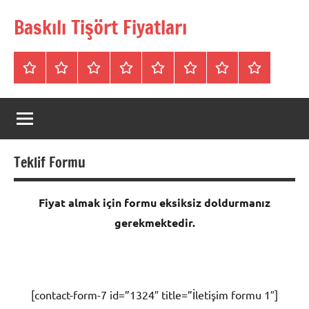
İçeriğe
Baskılı Tişört Fiyatları
geç
Tişörtler
Bisiklet
V
Bisiklet
Polo
Polo
iletişim
Hakkımızda
Yaka
Yaka
Yaka
Yaka
Yaka
SweatShirt
Tişört
Tişört
Sweatshirt
Tişört
Teklif Formu
Fiyat almak için formu eksiksiz doldurmanız
gerekmektedir.
[contact-form-7 id=”1324″ title=”İletişim formu 1″]